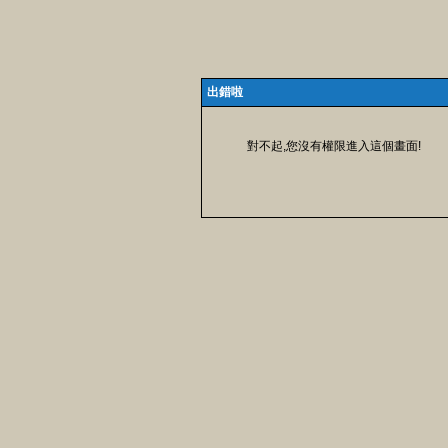
出錯啦
對不起,您沒有權限進入這個畫面!