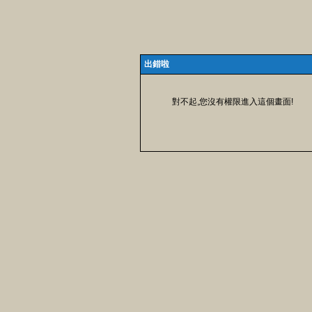
出錯啦
對不起,您沒有權限進入這個畫面!