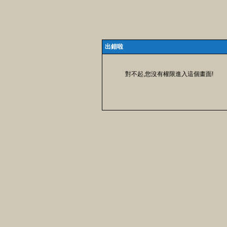
出錯啦
對不起,您沒有權限進入這個畫面!