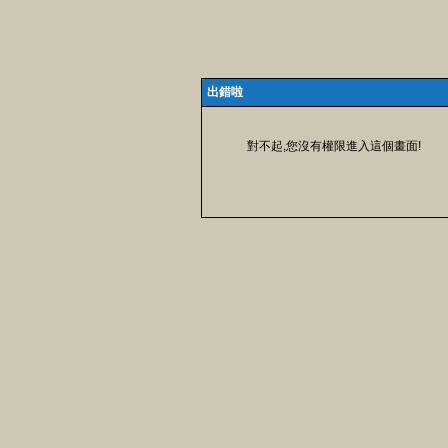
出錯啦
對不起,您沒有權限進入這個畫面!