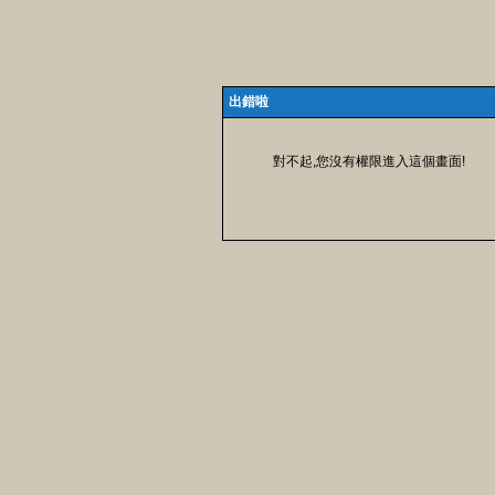
出錯啦
對不起,您沒有權限進入這個畫面!