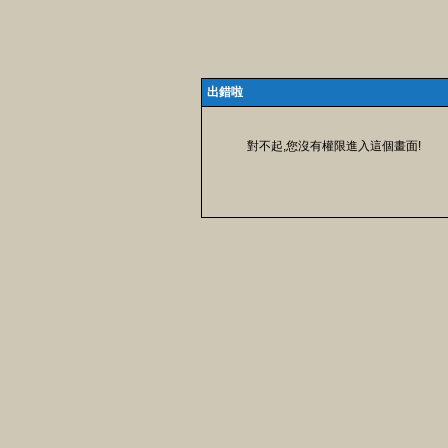
出錯啦
對不起,您沒有權限進入這個畫面!