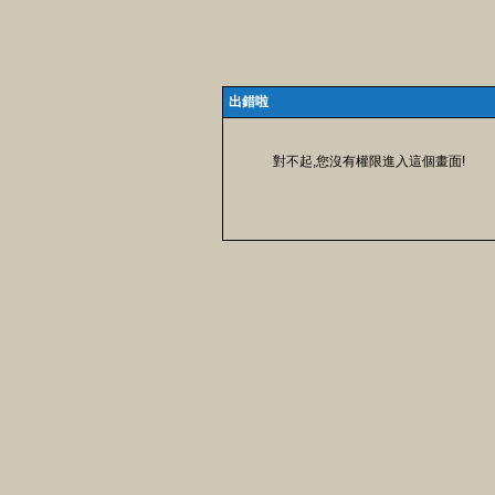
出錯啦
對不起,您沒有權限進入這個畫面!