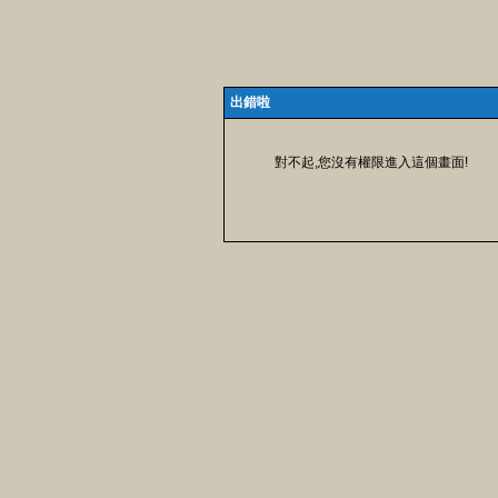
出錯啦
對不起,您沒有權限進入這個畫面!