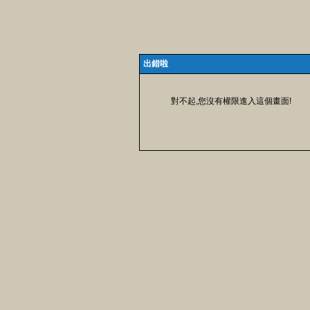
出錯啦
對不起,您沒有權限進入這個畫面!