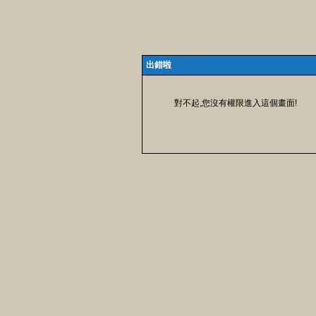
出錯啦
對不起,您沒有權限進入這個畫面!