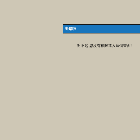
出錯啦
對不起,您沒有權限進入這個畫面!