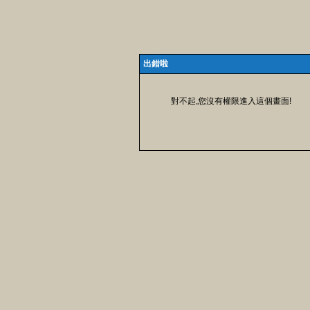
出錯啦
對不起,您沒有權限進入這個畫面!