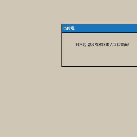
出錯啦
對不起,您沒有權限進入這個畫面!