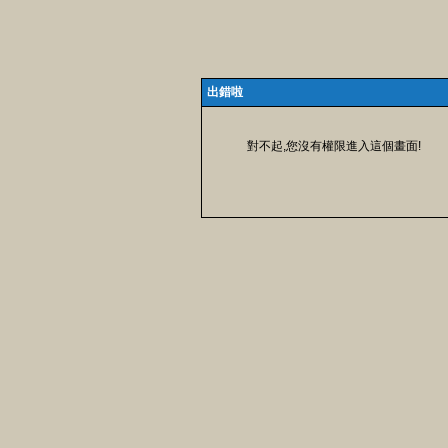
出錯啦
對不起,您沒有權限進入這個畫面!