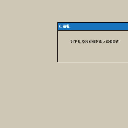
出錯啦
對不起,您沒有權限進入這個畫面!