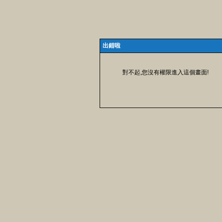
出錯啦
對不起,您沒有權限進入這個畫面!