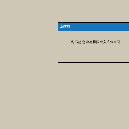
出錯啦
對不起,您沒有權限進入這個畫面!