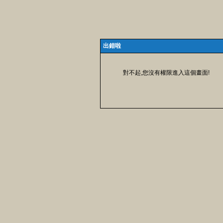
出錯啦
對不起,您沒有權限進入這個畫面!