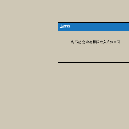
出錯啦
對不起,您沒有權限進入這個畫面!