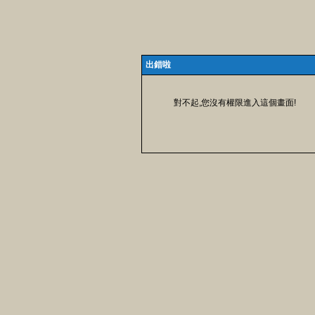
出錯啦
對不起,您沒有權限進入這個畫面!