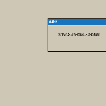
出錯啦
對不起,您沒有權限進入這個畫面!