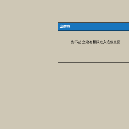
出錯啦
對不起,您沒有權限進入這個畫面!