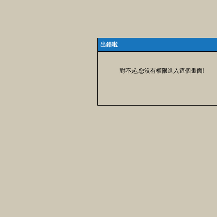
出錯啦
對不起,您沒有權限進入這個畫面!