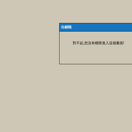
出錯啦
對不起,您沒有權限進入這個畫面!