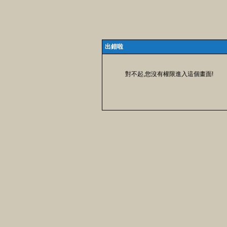
出錯啦
對不起,您沒有權限進入這個畫面!