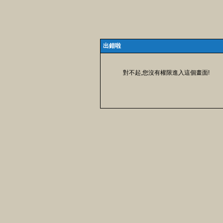
出錯啦
對不起,您沒有權限進入這個畫面!