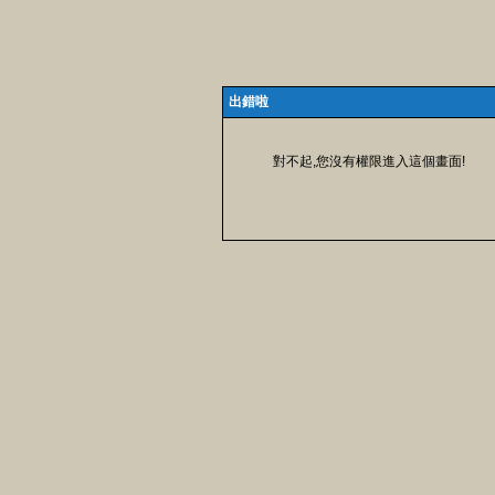
出錯啦
對不起,您沒有權限進入這個畫面!