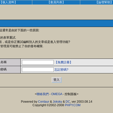
【個人資料】
【會員列表】
【論壇幫助
 這通常是由於下面的一些原因:
面的表單重試.
面，或是你正嘗試編輯別人的文章或是進入管理功能?
 管理員可能禁止了你的發布權限.
員名稱
【免費註冊】
的密碼
忘記密碼?
<
聯絡我們
-
OMEGA
- 控制面板>
Powered by
Centaur
&
Joksky
&
DC
, ver 2003.08.14
Copyright ©2002-2008
PHPY.COM