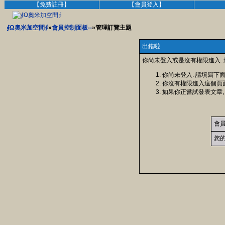
【免費註冊】
【會員登入】
∮Ω奧米加空間∮
»
會員控制面板--
»管理訂覽主題
出錯啦
你尚未登入或是沒有權限進入.
你尚未登入. 請填寫下
你沒有權限進入這個頁
如果你正嘗試發表文章,
會
您