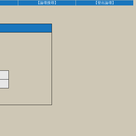
】
【論壇搜尋】
【登出論壇】