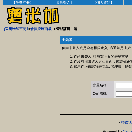
【免費註冊】
【會員登入】
【個人資料】
∮Ω奧米加空間∮
»
會員控制面板--
»管理訂覽主題
出錯啦
你尚未登入或是沒有權限進入. 這通常是由於
你尚未登入. 請填寫下面的表單重試.
你沒有權限進入這個頁面，或是你正
如果你正嘗試發表文章, 管理員可能禁
會員名稱
您的密碼
<
聯絡我
Powered by
Centa