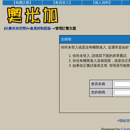
【免費註冊】
【會員登入】
【個人資料】
∮Ω奧米加空間∮
»
會員控制面板--
»管理訂覽主題
出錯啦
你尚未登入或是沒有權限進入. 這通常是由於
你尚未登入. 請填寫下面的表單重試.
你沒有權限進入這個頁面，或是你正
如果你正嘗試發表文章, 管理員可能禁
會員名稱
您的密碼
<
聯絡我
Powered by
Centa