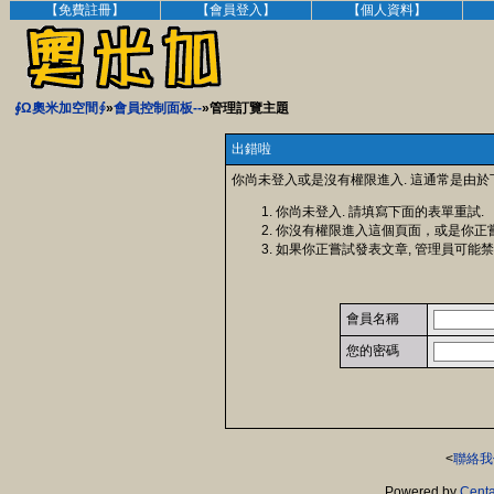
【免費註冊】
【會員登入】
【個人資料】
∮Ω奧米加空間∮
»
會員控制面板--
»管理訂覽主題
出錯啦
你尚未登入或是沒有權限進入. 這通常是由於
你尚未登入. 請填寫下面的表單重試.
你沒有權限進入這個頁面，或是你正
如果你正嘗試發表文章, 管理員可能禁
會員名稱
您的密碼
<
聯絡我
Powered by
Centa