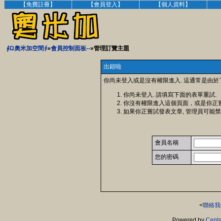
【免費註冊】
【會員登入】
【個人資料】
∮Ω奧米加空間∮
»
會員控制面板--
»管理訂覽主題
出錯啦
你尚未登入或是沒有權限進入. 這通常是由於
你尚未登入. 請填寫下面的表單重試.
你沒有權限進入這個頁面，或是你正
如果你正嘗試發表文章, 管理員可能禁
會員名稱
您的密碼
<
聯絡我
Powered by
Centa