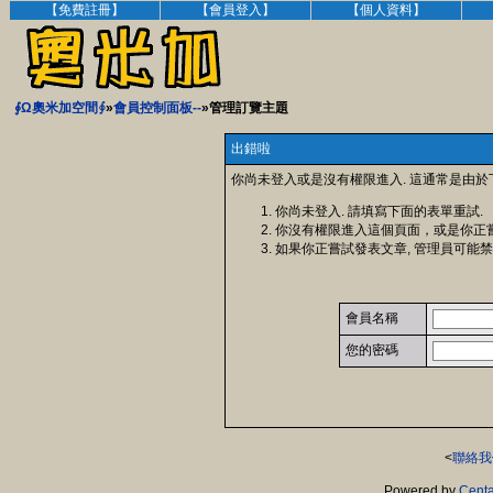
【免費註冊】
【會員登入】
【個人資料】
∮Ω奧米加空間∮
»
會員控制面板--
»管理訂覽主題
出錯啦
你尚未登入或是沒有權限進入. 這通常是由於
你尚未登入. 請填寫下面的表單重試.
你沒有權限進入這個頁面，或是你正
如果你正嘗試發表文章, 管理員可能禁
會員名稱
您的密碼
<
聯絡我
Powered by
Centa