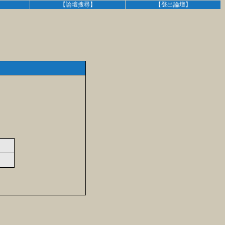
】
【論壇搜尋】
【登出論壇】