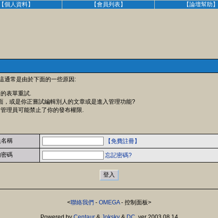
【個人資料】
【會員列表】
【論壇幫助
 這通常是由於下面的一些原因:
面的表單重試.
面，或是你正嘗試編輯別人的文章或是進入管理功能?
 管理員可能禁止了你的發布權限.
員名稱
【免費註冊】
的密碼
忘記密碼?
<
聯絡我們
-
OMEGA
- 控制面板>
Powered by
Centaur
&
Joksky
&
DC
, ver 2003.08.14