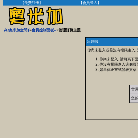
【免費註冊】
【會員登入】
∮Ω奧米加空間∮
»
會員控制面板--
»管理訂覽主題
出錯啦
你尚未登入或是沒有權限進入.
你尚未登入. 請填寫下
你沒有權限進入這個頁
如果你正嘗試發表文章,
會
您