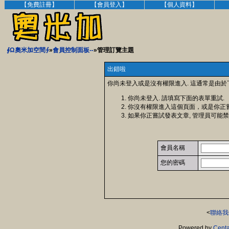
【免費註冊】
【會員登入】
【個人資料】
∮Ω奧米加空間∮
»
會員控制面板--
»管理訂覽主題
出錯啦
你尚未登入或是沒有權限進入. 這通常是由於
你尚未登入. 請填寫下面的表單重試.
你沒有權限進入這個頁面，或是你正
如果你正嘗試發表文章, 管理員可能禁
會員名稱
您的密碼
<
聯絡我
Powered by
Centa