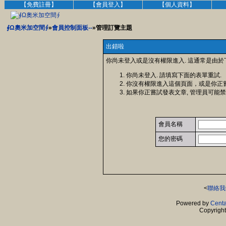
【免費註冊】
【會員登入】
【個人資料】
∮Ω奧米加空間∮
»
會員控制面板--
»管理訂覽主題
出錯啦
你尚未登入或是沒有權限進入. 這通常是由於
你尚未登入. 請填寫下面的表單重試.
你沒有權限進入這個頁面，或是你正
如果你正嘗試發表文章, 管理員可能禁
會員名稱
您的密碼
<
聯絡我
Powered by
Centa
Copyrigh