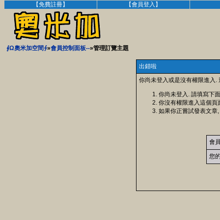
【免費註冊】
【會員登入】
∮Ω奧米加空間∮
»
會員控制面板--
»管理訂覽主題
出錯啦
你尚未登入或是沒有權限進入.
你尚未登入. 請填寫下
你沒有權限進入這個頁
如果你正嘗試發表文章,
會
您