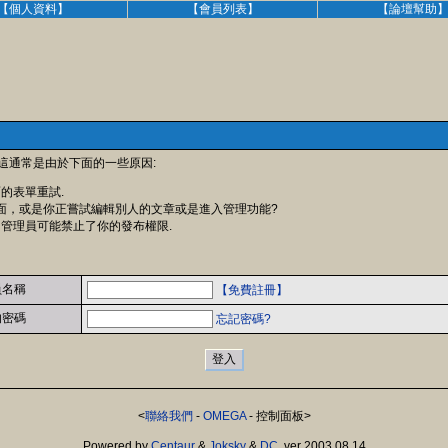
【個人資料】
【會員列表】
【論壇幫助
 這通常是由於下面的一些原因:
面的表單重試.
面，或是你正嘗試編輯別人的文章或是進入管理功能?
 管理員可能禁止了你的發布權限.
員名稱
【免費註冊】
的密碼
忘記密碼?
<
聯絡我們
-
OMEGA
- 控制面板>
Powered by
Centaur
&
Joksky
&
DC
, ver 2003.08.14