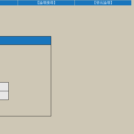
】
【論壇搜尋】
【登出論壇】