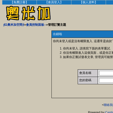
【免費註冊】
【會員登入】
【個人資料】
∮Ω奧米加空間∮
»
會員控制面板--
»管理訂覽主題
出錯啦
你尚未登入或是沒有權限進入. 這通常是由於
你尚未登入. 請填寫下面的表單重試.
你沒有權限進入這個頁面，或是你正
如果你正嘗試發表文章, 管理員可能禁
會員名稱
您的密碼
<
聯絡我
Powered by
Centa