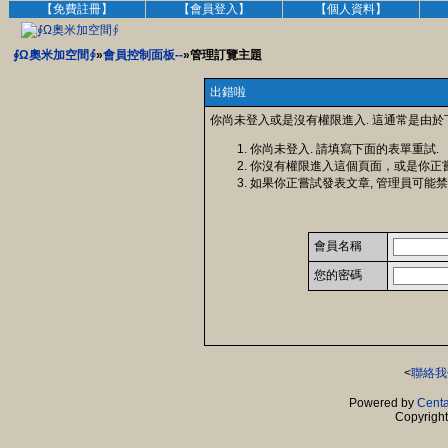
【免費註冊】
【會員登入】
【個人資料】
∮Ω奧米加空間∮
»
會員控制面板--
»管理訂覽主題
出錯啦
你尚未登入或是沒有權限進入. 這通常是由於
你尚未登入. 請填寫下面的表單重試.
你沒有權限進入這個頁面，或是你正
如果你正嘗試發表文章, 管理員可能禁
會員名稱
您的密碼
<
聯絡我
Powered by
Centa
Copyrigh