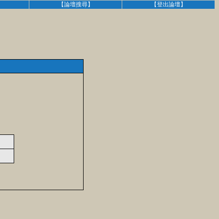
】
【論壇搜尋】
【登出論壇】