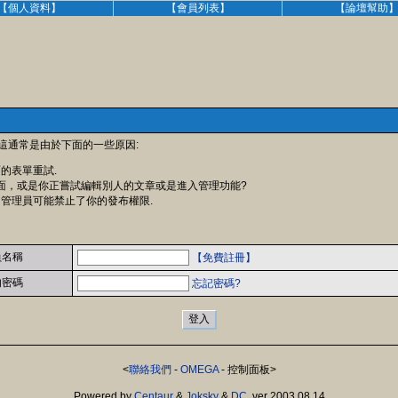
【個人資料】
【會員列表】
【論壇幫助
 這通常是由於下面的一些原因:
面的表單重試.
面，或是你正嘗試編輯別人的文章或是進入管理功能?
 管理員可能禁止了你的發布權限.
員名稱
【免費註冊】
的密碼
忘記密碼?
<
聯絡我們
-
OMEGA
- 控制面板>
Powered by
Centaur
&
Joksky
&
DC
, ver 2003.08.14