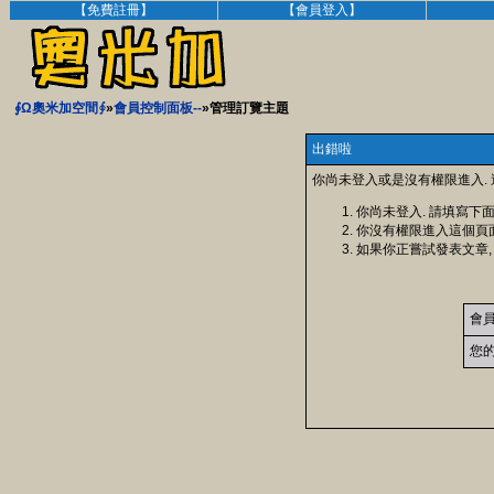
【免費註冊】
【會員登入】
∮Ω奧米加空間∮
»
會員控制面板--
»管理訂覽主題
出錯啦
你尚未登入或是沒有權限進入.
你尚未登入. 請填寫下
你沒有權限進入這個頁
如果你正嘗試發表文章,
會
您