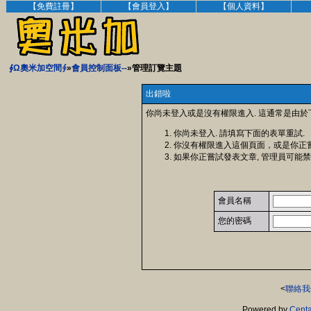
【免費註冊】
【會員登入】
【個人資料】
∮Ω奧米加空間∮
»
會員控制面板--
»管理訂覽主題
出錯啦
你尚未登入或是沒有權限進入. 這通常是由於
你尚未登入. 請填寫下面的表單重試.
你沒有權限進入這個頁面，或是你正
如果你正嘗試發表文章, 管理員可能禁
會員名稱
您的密碼
<
聯絡我
Powered by
Centa