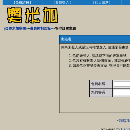
【免費註冊】
【會員登入】
【個人資料】
∮Ω奧米加空間∮
»
會員控制面板--
»管理訂覽主題
出錯啦
你尚未登入或是沒有權限進入. 這通常是由於
你尚未登入. 請填寫下面的表單重試.
你沒有權限進入這個頁面，或是你正
如果你正嘗試發表文章, 管理員可能禁
會員名稱
您的密碼
<
聯絡我
Powered by
Centa