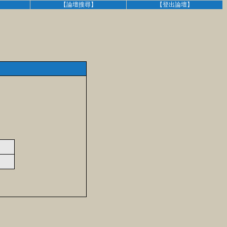
】
【論壇搜尋】
【登出論壇】