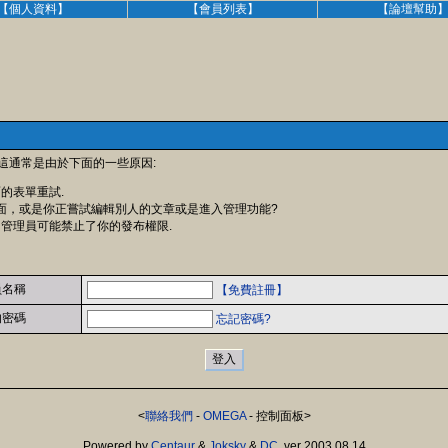
【個人資料】
【會員列表】
【論壇幫助
 這通常是由於下面的一些原因:
面的表單重試.
面，或是你正嘗試編輯別人的文章或是進入管理功能?
 管理員可能禁止了你的發布權限.
員名稱
【免費註冊】
的密碼
忘記密碼?
<
聯絡我們
-
OMEGA
- 控制面板>
Powered by
Centaur
&
Joksky
&
DC
, ver 2003.08.14