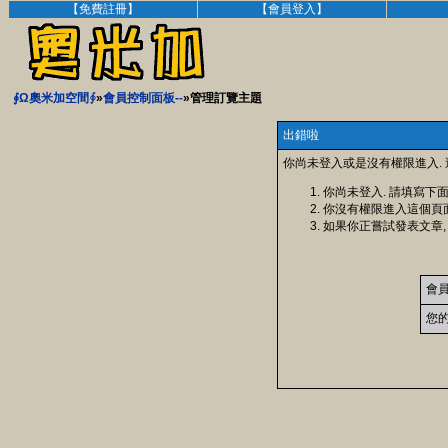
【免費註冊】
【會員登入】
∮Ω奧米加空間∮
»
會員控制面板--
»管理訂覽主題
出錯啦
你尚未登入或是沒有權限進入.
你尚未登入. 請填寫下
你沒有權限進入這個頁
如果你正嘗試發表文章,
會
您