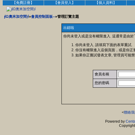
【免費註冊】
【會員登入】
【個人資料】
∮Ω奧米加空間∮
»
會員控制面板--
»管理訂覽主題
出錯啦
你尚未登入或是沒有權限進入. 這通常是由於
你尚未登入. 請填寫下面的表單重試.
你沒有權限進入這個頁面，或是你正
如果你正嘗試發表文章, 管理員可能禁
會員名稱
您的密碼
<
聯絡我
Powered by
Centa
Copyrigh