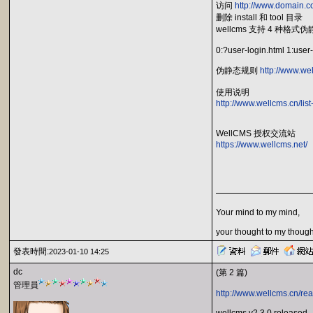
访问
http://www.domain.co
删除 install 和 tool 目录
wellcms 支持 4 种格式
0:?user-login.html 1:user-
伪静态规则
http://www.we
使用说明
http://www.wellcms.cn/list
WellCMS 授权交流站
https://www.wellcms.net/
Your mind to my mind,
your thought to my though
發表時間:
2023-01-10 14:25
dc
(第 2 篇)
管理員
http://www.wellcms.cn/re