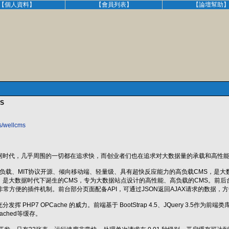
【個人資料】
【會員列表】
【論壇幫助
S
s/wellcms
据时代，几乎周围的一切都在追求快，而创业者们也在追求对大数据量的承载和高性
备亿级负载、MIT协议开源、倾向移动端、轻量级、具有超快反应能力的高负载CMS，是大
是大数据时代下诞生的CMS，专为大数据站点设计的高性能、高负载的CMS。前后
常方便的插件机制。前台部分页面配备API，可通过JSON返回AJAX请求的数据，方便
 PHP7 OPCache 的威力。前端基于 BootStrap 4.5、JQuery 3.5作为前
emcached等缓存。