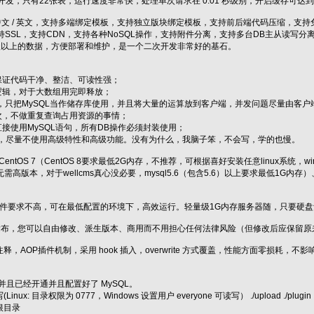
oPHP开发，只有22张表，运行速度非常快，处理单次请求在 0.01 秒级别，开启缓存可达到 0
体中文 / 英文，支持多端绑定模板，支持独立版块绑定模板，支持前后端代码压缩，支持免
B，支持SSL，支持CDN，支持各种NoSQL操作，支持附件分离，支持多台DB主从读
亿级以上的数据，方便部署和维护，是一个二次开发非常好的基石。
保证代码干净、整洁、可读性强；
逻辑，对于大数组用完即释放；
运算，只把MySQL当作储存库使用，并且将大量的运算放到客户端，并发问题尽量由
次，不做重复查询占用资源的事情；
直接使用MySQL语句，所有DB操作必须封装使用；
SQL，尽量不使用高级特性和高级功能。没有为什么，我脑子笨，不会写，学的也慢。
CentOS 7（CentOS 8要求最低2G内存，不推荐，可根据喜好安装任意linux系统，w
.5.6（无需高版本，对于wellcms真心没必要，mysql5.6（包含5.6）以上要求最低
，对硬件要求不高，可在最低配置的环境下，高效运行。轻量级1G内存服务器随，只要硬
IT 协议发布，您可以自由修改、派生版本、商用而不用担心任何法律风险（但修改后应保留
释，AOP插件机制，采用 hook 插入，overwrite 方式覆盖，性能方面零损
并且已经开通并且配置好了 MySQL。
目录权限为 0777，Windows 设置用户 everyone 可读写） ./upload ./plugin ./tmp ./l
根目录