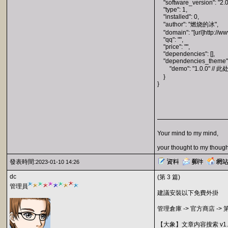
"software_version": "2.0
"type": 1,
"installed": 0,
"author": "燃烧的冰",
"domain": "[url]http://www
"qq": "",
"price": "",
"dependencies": [],
"dependencies_theme":
"demo": "1.0.0"
}
}
Your mind to my mind,
your thought to my though
發表時間:
2023-01-10 14:26
dc
(第 3 篇)
管理員
建議安裝以下免費外掛
管理倉庫 -> 官方商店 -
【大象】文章内容搜索 v1.0