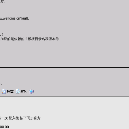
.0",
.wellcms.cn"[/url],
 {
 // 此处加载的是依赖的主模板目录名和版本号
t
> 第一次 登入後 按下同步官方
0.00