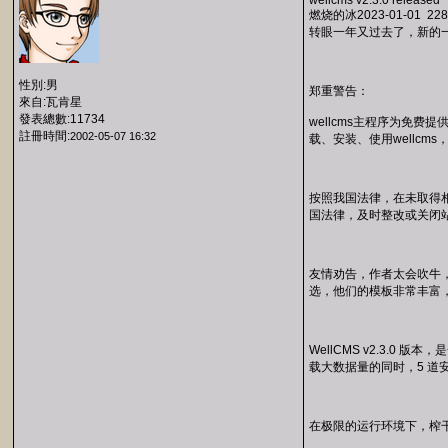
wellcms v2.3.0 released
燃烧的冰2023-01-01 228
转眼一年又过去了，新的一
性別:男
郑重警告：
來自:瓦肯星
發表總數:11734
wellcms主程序为免
註冊時間:
2002-05-07 16:32
载、安装、使用wellc
按照我国法律，在未取得
国法律，及时整改或关闭
友情劝告，作者太会吹牛，
选，他们的模板非常丰富，插
WellCMS v2.3
载大数据量的同时，5 道
在极限的运行环境下，榨干硬