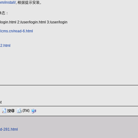
m/install/
, 根据提示安装。
伪静态：
login.html 2:/user/login.html 3:/user/login
llcms.cn/read-6.html
-2.html
t
ad-281.html