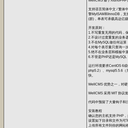
WellCMS 基于Xiun
支持语言简体中文 / 繁
擎MyISAM和InnoD
(群)，单表可承载高达
开发原则：
1.不写重复无用的代码，
2.不设计过度重复的业务
3.不在MySQL做任何
4.对每个表尽量只查询一
5.绝不在业务层和模板中
6.不管是PHP还是My
运行环境要求CentOS 6或
php5.2）、mysql5
快。
WellCMS 优势之一
WellCMS 采用 M
代码中预留了大量钩子和注
安装教程
确认您的主机支持 PHP，
设置如下目录和文件为可写(Linux: 
上传所有文件到你的网站