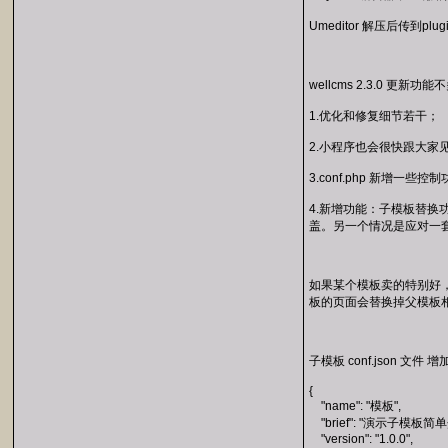
Umeditor 解压后传到plu
wellcms 2.3.0 更新功能
1.优化和修复细节若干；
2.小程序也会很快跟大家
3.conf.php 新增一些控制
4.新增功能：子模板替
盖。另一个情况是应对一
如果某个模板卖的特别好
板的页面会替换掉父模板
子模板 conf.json 文件
{
"name": "模板",
"brief": "演示子模板简单
"version": "1.0.0",