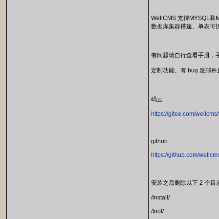
WellCMS 支持MYSQL
数据库集群搭建、单表可拆
有问题请自行查看手册，
定制功能、有 bug 发邮件反
码云
https://gitee.com/wellcms
github
https://github.com/wellcm
安装之后删除以下 2 个目
/install/
/tool/