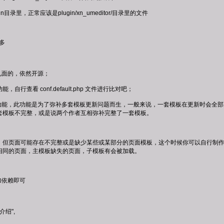
gin目录里，正常应该是plugin/xn_umeditor/目录里的文件
不多
见面的，依然开源；
功能，自行查看 conf.default.php 文件进行比对吧；
换功能，此功能是为了弥补多套模板更新问题而生，一般来说，一套模板在更新时会全
套模板不完整，或是说两个作者互相弥补完整了一套模板。
，但页面可能存在不完整或是缺少某些或某部分的页面模板，这个时候你可以自行制
相同的页面，主模板缺失的页面，子模板有会被加载。
 增加依赖即可
介绍",