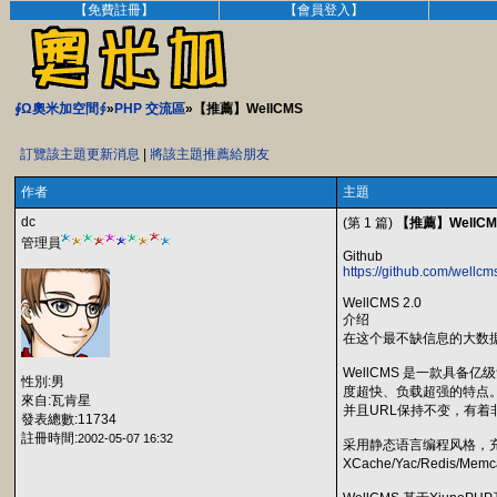
【免費註冊】
【會員登入】
∮Ω奧米加空間∮
»
PHP 交流區
»【推薦】WellCMS
訂覽該主題更新消息
|
將該主題推薦給朋友
作者
主題
dc
(第 1 篇)
【推薦】WellCM
管理員
Github
https://github.com/wellcm
WellCMS 2.0
介绍
在这个最不缺信息的大数
WellCMS 是一款具
性別:男
度超快、负载超强的特点。
來自:瓦肯星
并且URL保持不变，有着非
發表總數:11734
註冊時間:
2002-05-07 16:32
采用静态语言编程风格，充分发挥
XCache/Yac/Redis/M