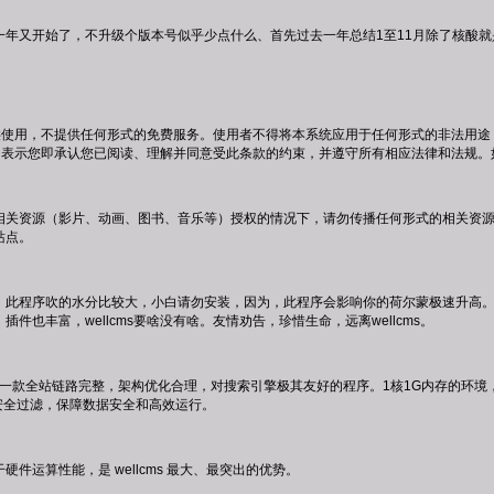
年又开始了，不升级个版本号似乎少点什么、首先过去一年总结1至11月除了核酸就
费提供使用，不提供任何形式的免费服务。使用者不得将本系统应用于任何形式的非法
ms，表示您即承认您已阅读、理解并同意受此条款的约束，并遵守所有相应法律和法规
相关资源（影片、动画、图书、音乐等）授权的情况下，请勿传播任何形式的相关资源（
站点。
此程序吹的水分比较大，小白请勿安装，因为，此程序会影响你的荷尔蒙极速升高。小白请
件也丰富，wellcms要啥没有啥。友情劝告，珍惜生命，远离wellcms。
.0 版本，是一款全站链路完整，架构优化合理，对搜索引擎极其友好的程序。1核1G内
安全过滤，保障数据安全和高效运行。
件运算性能，是 wellcms 最大、最突出的优势。