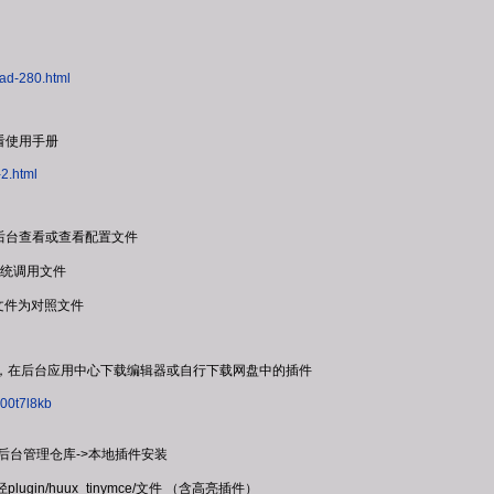
ead-280.html
看使用手册
-2.html
后台查看或查看配置文件
件为系统调用文件
hp 此文件为对照文件
编辑器，在后台应用中心下载编辑器或自行下载网盘中的插件
b00t7l8kb
录，后台管理仓库->本地插件安装
lugin/huux_tinymce/文件 （含高亮插件）