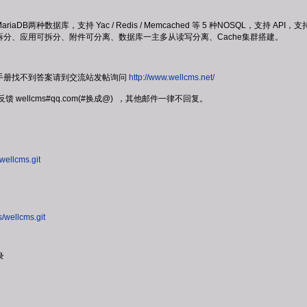
和MariaDB两种数据库，支持 Yac / Redis / Memcached 等 5 种NOS
分、应用可拆分、附件可分离、数据库一主多从读写分离、Cache集群搭建。
手册找不到答案请到交流站发帖询问
http://www.wellcms.net/
馈 wellcms#qq.com(#换成@) ，其他邮件一律不回复。
/wellcms.git
s/wellcms.git
录