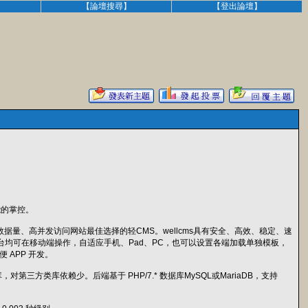
】
【論壇搜尋】
【登出論壇】
能的掌控。
数据量、高并发访问网站最佳选择的轻CMS。wellcms具有安全、高效、稳定、速
台均可在移动端操作，自适应手机、Pad、PC，也可以设置各端加载单独模板，
 APP 开发。
端类库，对第三方类库依赖少。后端基于 PHP/7.* 数据库MySQL或MariaDB，支持