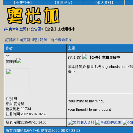
【免費註冊】
【會員登入】
【個人資料】
∮Ω奧米加空間∮
»
公告區
»【公告】主機遷移中
訂覽該主題更新消息
|
將該主題推薦給朋友
作者
主題
dc
(第 1 篇)
【公告】主機遷移中
管理員
原本託管於 糖果主機 sugarhosts.c
機中。
性別:男
Your mind to my mind,
來自:瓦肯星
發表總數:11734
your thought to my thought
註冊時間:
2002-05-07 16:32
發表時間:
2025-07-10 14:55
所有時間均為GMT+8, 現在是2026-08-07 23:53