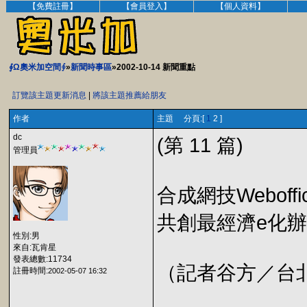
【免費註冊】
【會員登入】
【個人資料】
∮Ω奧米加空間∮
»
新聞時事區
»2002-10-14 新聞重點
訂覽該主題更新消息
|
將該主題推薦給朋友
作者
主題 分頁:[
1
2 ]
dc
(第 11 篇)
管理員
合成網技Webof
共創最經濟e化
性別:男
來自:瓦肯星
發表總數:11734
（記者谷方／台北） 
註冊時間:
2002-05-07 16:32