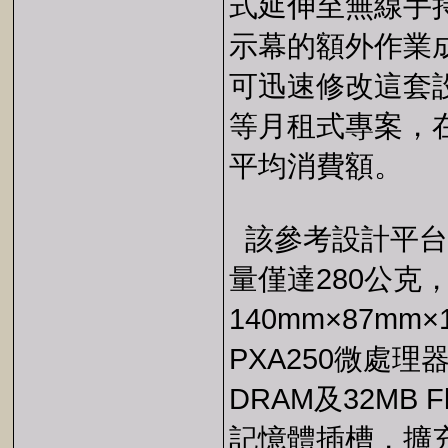
式延伸至無線手
示幕的額外作業
可迅速修改這套
等月租式專案，
平均消費額。
該參考設計平台
量僅達280公克
140mm×87mm×
PXA250微處理
DRAM及32MB 
記憶體插槽，擴充