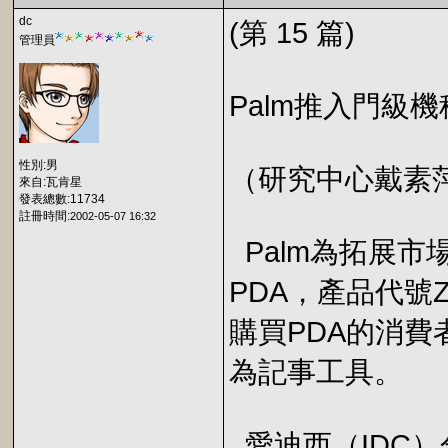
dc
(第 15 篇)
管理員
Palm推入門級機種
性別:男
（研究中心戴素萍／
來自:瓦肯星
發表總數:11734
註冊時間:
2002-05-07 16:32
Palm為拓展市
PDA，產品代號Z
購買PDA的消費
為記事工具。
愛迪西（IDC）分