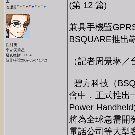
dc
(第 12 篇)
管理員
兼具手機暨GPRS無
BSQUARE推
性別:男
來自:瓦肯星
發表總數:11734
（記者周景琳／台北）
註冊時間:
2002-05-07 16:32
碧方科技（BSQUA
會中，正式推出一套結
Power Han
將為全球急需開
電話公司等大型