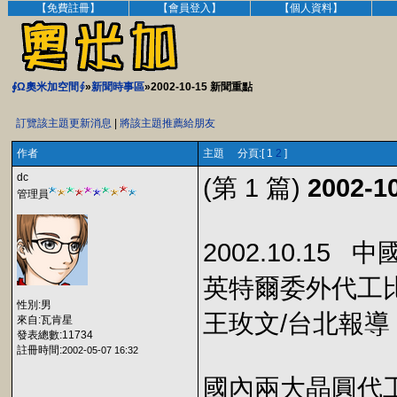
【免費註冊】
【會員登入】
【個人資料】
∮Ω奧米加空間∮
»
新聞時事區
»2002-10-15 新聞重點
訂覽該主題更新消息
|
將該主題推薦給朋友
作者
主題 分頁:[ 1
2
]
dc
(第 1 篇)
2002-
管理員
2002.10.15 
英特爾委外代工
性別:男
王玫文/台北報導
來自:瓦肯星
發表總數:11734
註冊時間:
2002-05-07 16:32
國內兩大晶圓代