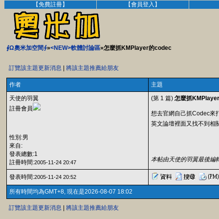
【免費註冊】
【會員登入】
∮Ω奧米加空間∮
»
<NEW>軟體討論區
»怎麼抓KMPlayer的codec
訂覽該主題更新消息
|
將該主題推薦給朋友
作者
主題
天使的羽翼
(第 1 篇)
怎麼抓KMPlayer
註冊會員
想去官網自己抓Codec
英文論壇裡面又找不到相
性別:男
來自:
發表總數:1
本帖由天使的羽翼最後編輯於20
註冊時間:
2005-11-24 20:47
發表時間:
2005-11-24 20:52
所有時間均為GMT+8, 現在是2026-08-07 18:02
訂覽該主題更新消息
|
將該主題推薦給朋友