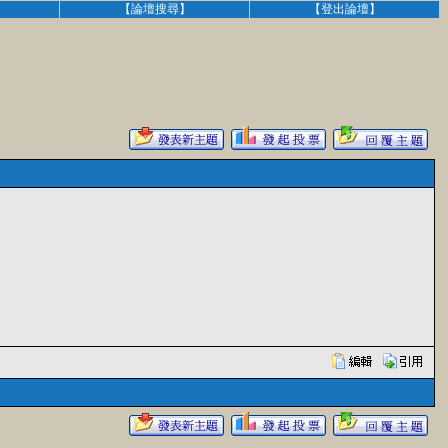
】
【論壇搜尋】
【登出論壇】