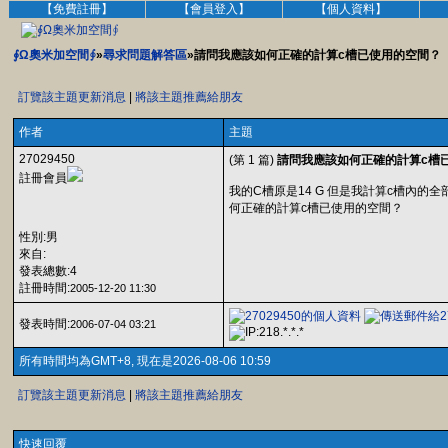
【免費註冊】
【會員登入】
【個人資料】
∮Ω奧米加空間∮
»
尋求問題解答區
»請問我應該如何正確的計算c槽已使用的空間？
訂覽該主題更新消息
|
將該主題推薦給朋友
作者
主題
27029450
(第 1 篇)
請問我應該如何正確的計算c槽
註冊會員
我的C槽原是14 G 但是我計算c槽內的
何正確的計算c槽已使用的空間？
性別:男
來自:
發表總數:4
註冊時間:
2005-12-20 11:30
發表時間:
2006-07-04 03:21
所有時間均為GMT+8, 現在是2026-08-06 10:59
訂覽該主題更新消息
|
將該主題推薦給朋友
快速回覆